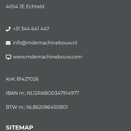
4054 JE Echteld
+31 344 641 447
info@mdemachinebouw.nl
www.mdemachinebouw.com
KvK: 81427026
IBAN nr.: NL12RABO0347914977
BTW nr.: NL862086450B01
SITEMAP