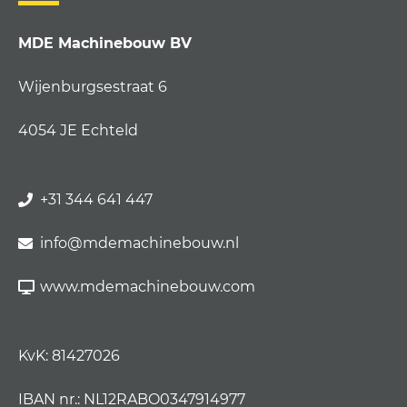
MDE Machinebouw BV
Wijenburgsestraat 6
4054 JE Echteld
+31 344 641 447
info@mdemachinebouw.nl
www.mdemachinebouw.com
KvK: 81427026
IBAN nr.: NL12RABO0347914977