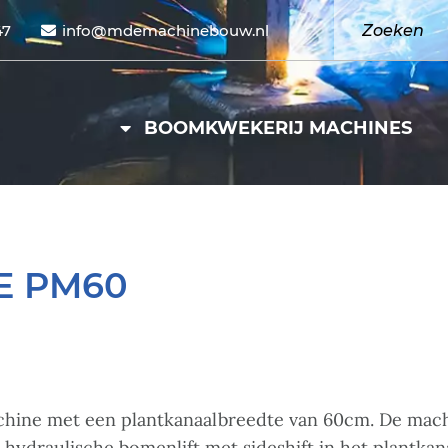
47
info@mdemachinebouw.nl
BOOMKWEKERIJ MACHINES
E PM60
chine met een plantkanaalbreedte van 60cm. De mach
 hydraulische bomenlift met sideshift in het plantka