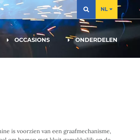
NL
OCCASIONS
ONDERDELEN
ine is voorzien van een graafmechanisme,
naal om bomen met kluit gemakkelijk op de