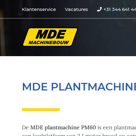
Klantenservice
Vacatures
+31 344 641 4
MDE PLANTMACHIN
De
MDE plantmachine PM60
is een plantma
een laadplatform van 2,1 meter breed en een