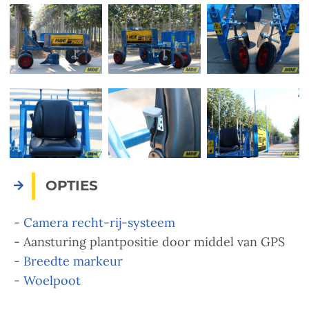
OPTIES
-
Camera recht-rij-systeem
- Aansturing plantpositie door middel van GPS
-
Breedte markeur
-
Woelpoot