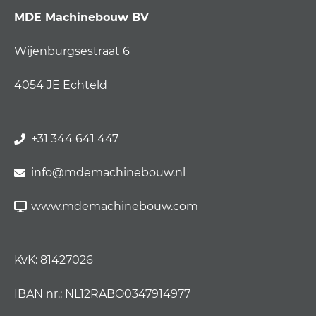
MDE Machinebouw BV
Wijenburgsestraat 6
4054 JE Echteld
+31 344 641 447
info@mdemachinebouw.nl
www.mdemachinebouw.com
KvK: 81427026
IBAN nr.: NL12RABO0347914977