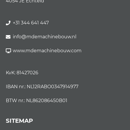
4054 JE Echteld
+31 344 641 447
info@mdemachinebouw.nl
www.mdemachinebouw.com
KvK: 81427026
IBAN nr.: NL12RABO0347914977
BTW nr.: NL862086450B01
SITEMAP