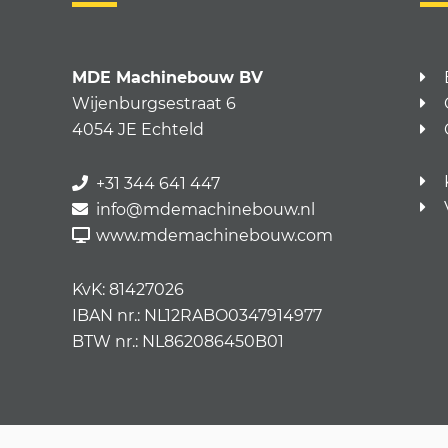
MDE Machinebouw BV
Wijenburgsestraat 6
4054 JE Echteld
+31 344 641 447
info@mdemachinebouw.nl
www.mdemachinebouw.com
KvK: 81427026
IBAN nr.: NL12RABO0347914977
BTW nr.: NL862086450B01