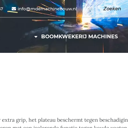
47
info@mdemachinebouw.nl
BOOMKWEKERIJ MACHINES
xtra grip, het plateau beschermt tegen beschadiging
beren mat een isolerende functie tegen koude voeten