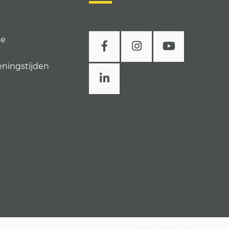
ce
eningstijden