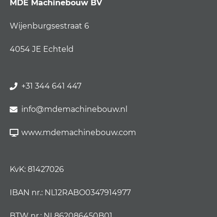
MDE Machinebouw BV
Wijenburgsestraat 6
4054 JE Echteld
+31 344 641 447
info@mdemachinebouw.nl
www.mdemachinebouw.com
KvK: 81427026
IBAN nr.: NL12RABO0347914977
BTW nr.: NL862086450B01