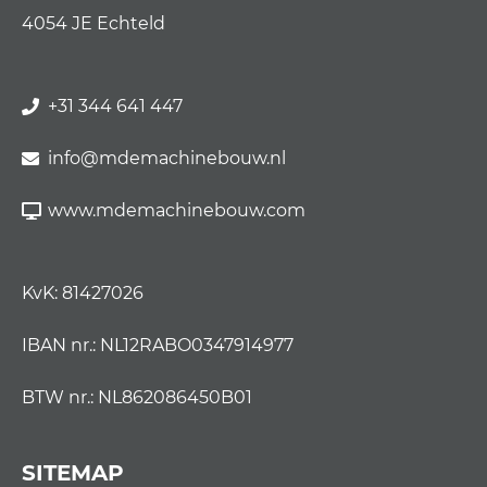
4054 JE Echteld
+31 344 641 447
info@mdemachinebouw.nl
www.mdemachinebouw.com
KvK: 81427026
IBAN nr.: NL12RABO0347914977
BTW nr.: NL862086450B01
SITEMAP