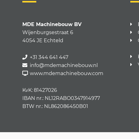
MDE Machinebouw BV
Wijenburgsestraat 6
4054 JE Echteld
+31 344 641 447
info@mdemachinebouw.nl
www.mdemachinebouw.com
KvK: 81427026
IBAN nr.: NL12RABO0347914977
BTW nr.: NL862086450B01