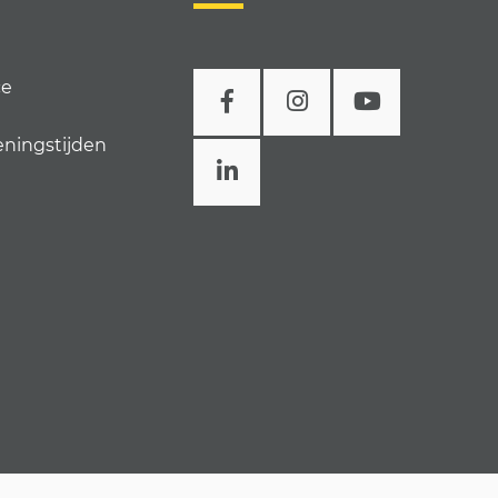
ce
eningstijden