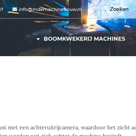
47
info@mdemachinebouw.nl
BOOMKWEKERIJ MACHINES
t met een achteruitrijcamera, waardoor het zicht a
zien worden wat zich achter de machine bevindt.