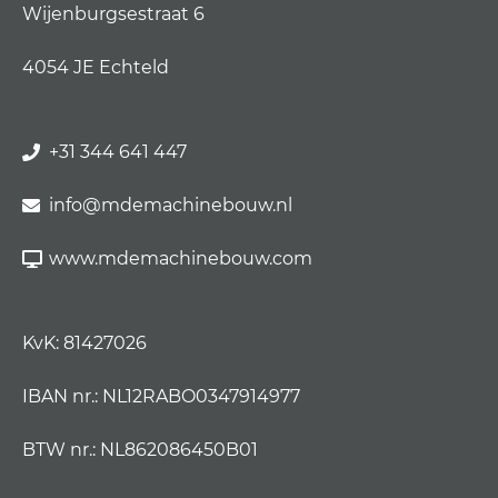
Wijenburgsestraat 6
4054 JE Echteld
+31 344 641 447
info@mdemachinebouw.nl
www.mdemachinebouw.com
KvK: 81427026
IBAN nr.: NL12RABO0347914977
BTW nr.: NL862086450B01