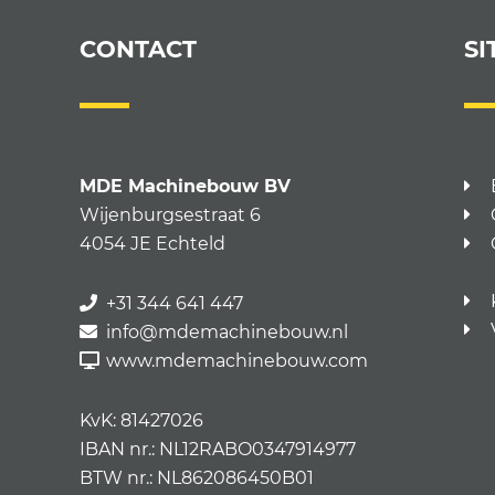
CONTACT
SI
MDE Machinebouw BV
Wijenburgsestraat 6
4054 JE Echteld
+31 344 641 447
info@mdemachinebouw.nl
www.mdemachinebouw.com
KvK: 81427026
IBAN nr.: NL12RABO0347914977
BTW nr.: NL862086450B01