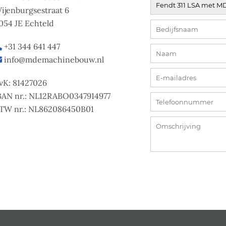
ijenburgsestraat 6
054 JE Echteld
+31 344 641 447
info@mdemachinebouw.nl
vK: 81427026
BAN nr.: NL12RABO0347914977
TW nr.: NL862086450B01