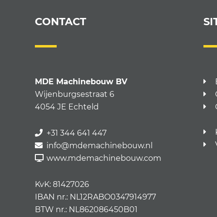
CONTACT
SI
MDE Machinebouw BV
Wijenburgsestraat 6
4054 JE Echteld
+31 344 641 447
info@mdemachinebouw.nl
www.mdemachinebouw.com
KvK: 81427026
IBAN nr.: NL12RABO0347914977
BTW nr.: NL862086450B01