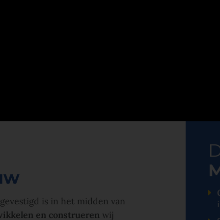
D
M
uw
t gevestigd is in het midden van
wikkelen en construeren
wij