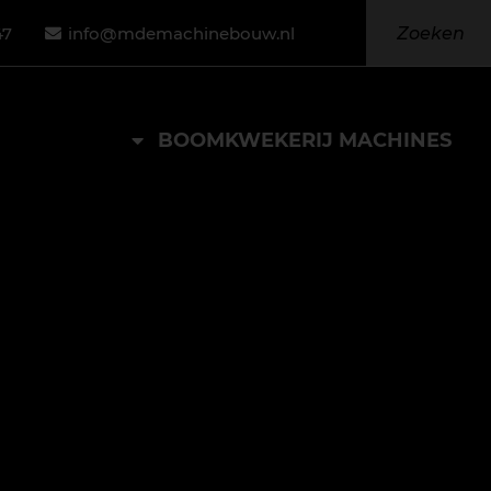
47
info@mdemachinebouw.nl
BOOMKWEKERIJ MACHINES