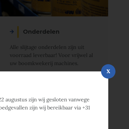
Onderdelen
Alle slijtage onderdelen zijn uit
voorraad leverbaar! Voor vrijwel al
uw boomkwekerij machines.
X
Lees meer
2 augustus zijn wij gesloten vanwege
edgevallen zijn wij bereikbaar via +31