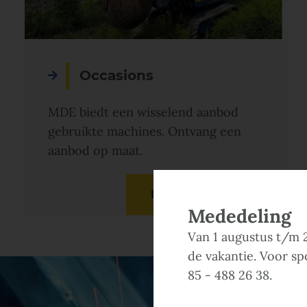
Occasions
MDE biedt een wisselend aanbod
gebruikte machines. Ontvang een
aanbod op maat.
Lees meer
Mededeling
Van 1 augustus t/m 2
de vakantie. Voor spo
85 - 488 26 38.