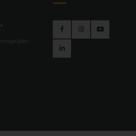
ce
eningstijden