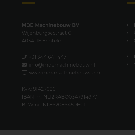
MDE Machinebouw BV
Wijenburgsestraat 6
4054 JE Echteld
+31 344 641 447
info@mdemachinebouw.nl
www.mdemachinebouw.com
KvK: 81427026
IBAN nr.: NL12RABO0347914977
BTW nr.: NL862086450B01