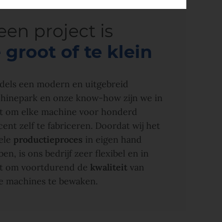
een project is
e groot of te klein
dels een modern en uitgebreid
hinepark en onze know-how zijn we in
at om elke machine voor honderd
ent zelf te fabriceren. Doordat wij het
ele
productieproces
in eigen hand
en, is ons bedrijf zeer flexibel en in
at om voortdurend de
kwaliteit
van
e machines te bewaken.