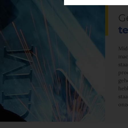
G
t
Mid
mac
sta
proc
geh
hebb
sta
onz