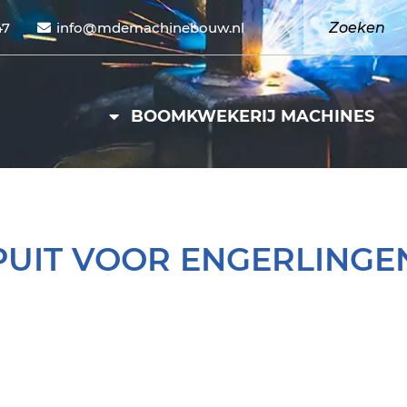
47
info@mdemachinebouw.nl
BOOMKWEKERIJ MACHINES
PUIT VOOR ENGERLINGE