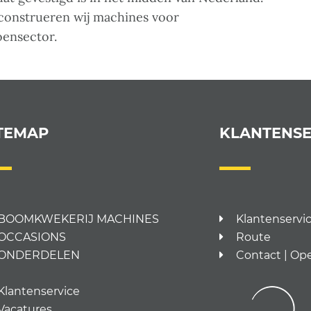
 construeren wij machines voor
oensector.
TEMAP
KLANTENSE
BOOMKWEKERIJ MACHINES
Klantenservi
OCCASIONS
Route
ONDERDELEN
Contact | Op
Klantenservice
Vacatures