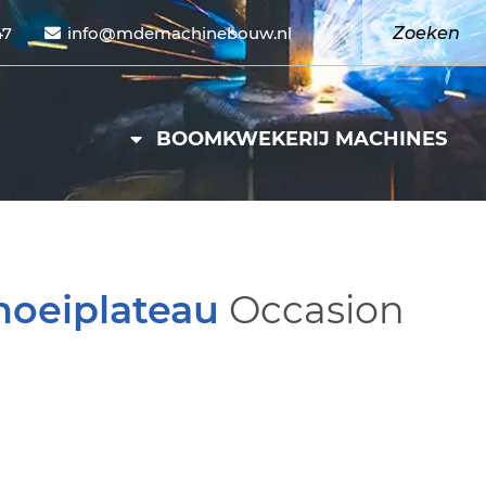
47
info@mdemachinebouw.nl
BOOMKWEKERIJ MACHINES
oeiplateau
Occasion